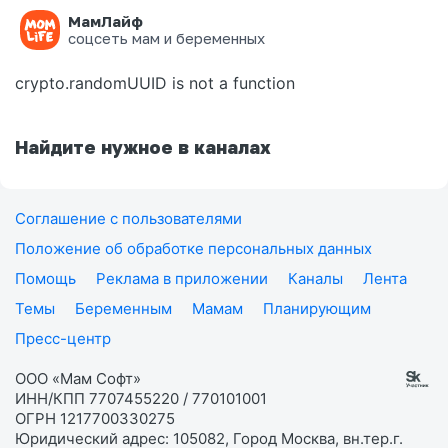
МамЛайф
Ошибка на странице
соцсеть мам и беременных
crypto.randomUUID is not a function
Найдите нужное в каналах
Соглашение с пользователями
Положение об обработке персональных данных
Помощь
Реклама в приложении
Каналы
Лента
Темы
Беременным
Мамам
Планирующим
Пресс-центр
ООО «Мам Софт»
ИНН/КПП 7707455220 / 770101001
ОГРН 1217700330275
Юридический адрес: 105082, Город Москва, вн.тер.г.