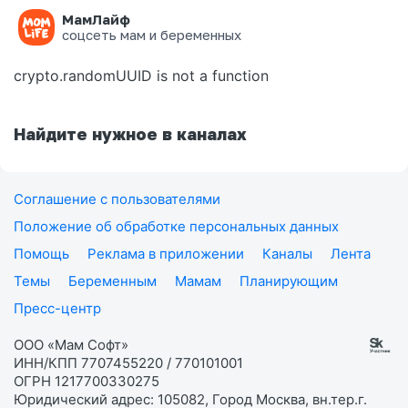
МамЛайф
Ошибка на странице
соцсеть мам и беременных
crypto.randomUUID is not a function
Найдите нужное в каналах
Соглашение с пользователями
Положение об обработке персональных данных
Помощь
Реклама в приложении
Каналы
Лента
Темы
Беременным
Мамам
Планирующим
Пресс-центр
ООО «Мам Софт»
ИНН/КПП 7707455220 / 770101001
ОГРН 1217700330275
Юридический адрес: 105082, Город Москва, вн.тер.г.