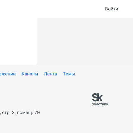
Войти
ложении
Каналы
Лента
Темы
 стр. 2, помещ. 7Н