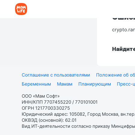
Ошибк
crypto.ra
Найдите
Соглашение с пользователями
Положение об об
Беременным
Мамам
Планирующим
Пресс-
ООО «Мам Софт»
ИНН/КПП 7707455220 / 770101001
ОГРН 1217700330275
Юридический адрес: 105082, Город Москва, вн.тер.
ОКВЭД (основной): 62.01
Вид ИТ-деятельности согласно приказу Минцифры: