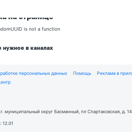
а на странице
ndomUUID is not a function
 нужное в каналах
работке персональных данных
Помощь
Реклама в при
центр
г. муниципальный округ Басманный, пл Спартаковская, д. 14,
 12.01