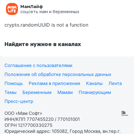
МамЛайф
Ошибка на странице
соцсеть мам и беременных
crypto.randomUUID is not a function
Найдите нужное в каналах
Соглашение с пользователями
Положение об обработке персональных данных
Помощь
Реклама в приложении
Каналы
Лента
Темы
Беременным
Мамам
Планирующим
Пресс-центр
ООО «Мам Софт»
ИНН/КПП 7707455220 / 770101001
ОГРН 1217700330275
Юридический адрес: 105082, Город Москва, вн.тер.г.