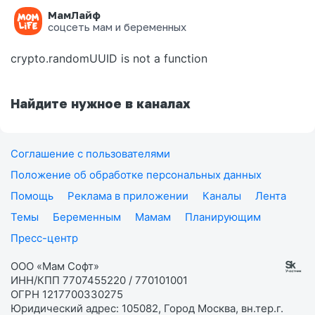
МамЛайф
Ошибка на странице
соцсеть мам и беременных
crypto.randomUUID is not a function
Найдите нужное в каналах
Соглашение с пользователями
Положение об обработке персональных данных
Помощь
Реклама в приложении
Каналы
Лента
Темы
Беременным
Мамам
Планирующим
Пресс-центр
ООО «Мам Софт»
ИНН/КПП 7707455220 / 770101001
ОГРН 1217700330275
Юридический адрес: 105082, Город Москва, вн.тер.г.