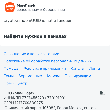
МамЛайф
Ошибка на странице
соцсеть мам и беременных
crypto.randomUUID is not a function
Найдите нужное в каналах
Соглашение с пользователями
Положение об обработке персональных данных
Помощь
Реклама в приложении
Каналы
Лента
Темы
Беременным
Мамам
Планирующим
Пресс-центр
ООО «Мам Софт»
ИНН/КПП 7707455220 / 770101001
ОГРН 1217700330275
Юридический адрес: 105082, Город Москва, вн.тер.г.