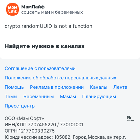
МамЛайф
Ошибка на странице
соцсеть мам и беременных
crypto.randomUUID is not a function
Найдите нужное в каналах
Соглашение с пользователями
Положение об обработке персональных данных
Помощь
Реклама в приложении
Каналы
Лента
Темы
Беременным
Мамам
Планирующим
Пресс-центр
ООО «Мам Софт»
ИНН/КПП 7707455220 / 770101001
ОГРН 1217700330275
Юридический адрес: 105082, Город Москва, вн.тер.г.