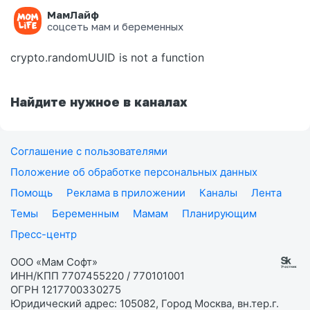
МамЛайф
Ошибка на странице
соцсеть мам и беременных
crypto.randomUUID is not a function
Найдите нужное в каналах
Соглашение с пользователями
Положение об обработке персональных данных
Помощь
Реклама в приложении
Каналы
Лента
Темы
Беременным
Мамам
Планирующим
Пресс-центр
ООО «Мам Софт»
ИНН/КПП 7707455220 / 770101001
ОГРН 1217700330275
Юридический адрес: 105082, Город Москва, вн.тер.г.