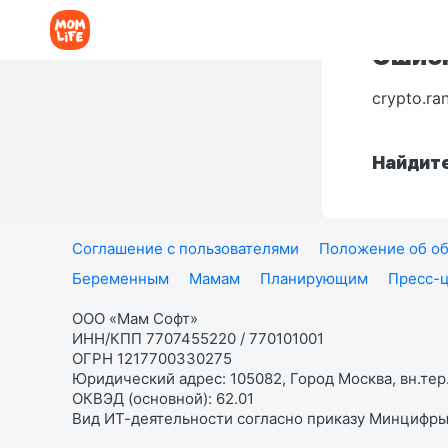
Ошибк
crypto.ra
Найдите
Соглашение с пользователями
Положение об об
Беременным
Мамам
Планирующим
Пресс-
ООО «Мам Софт»
ИНН/КПП 7707455220 / 770101001
ОГРН 1217700330275
Юридический адрес: 105082, Город Москва, вн.тер.
ОКВЭД (основной): 62.01
Вид ИТ-деятельности согласно приказу Минцифры: