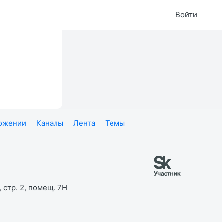
Войти
ложении
Каналы
Лента
Темы
 стр. 2, помещ. 7Н