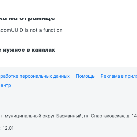
а на странице
ndomUUID is not a function
 нужное в каналах
работке персональных данных
Помощь
Реклама в при
центр
г. муниципальный округ Басманный, пл Спартаковская, д. 14,
 12.01