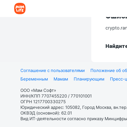
Ошибк
crypto.ra
Найдите
Соглашение с пользователями
Положение об об
Беременным
Мамам
Планирующим
Пресс-
ООО «Мам Софт»
ИНН/КПП 7707455220 / 770101001
ОГРН 1217700330275
Юридический адрес: 105082, Город Москва, вн.тер.
ОКВЭД (основной): 62.01
Вид ИТ-деятельности согласно приказу Минцифры: