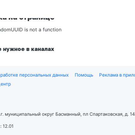
а на странице
ndomUUID is not a function
 нужное в каналах
работке персональных данных
Помощь
Реклама в при
центр
г. муниципальный округ Басманный, пл Спартаковская, д. 14,
 12.01