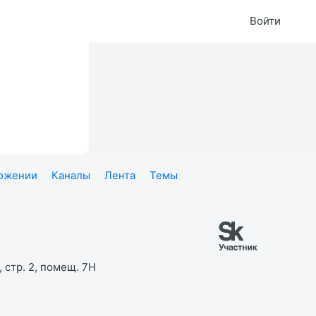
Войти
ложении
Каналы
Лента
Темы
 стр. 2, помещ. 7Н