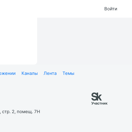
Войти
ложении
Каналы
Лента
Темы
 стр. 2, помещ. 7Н