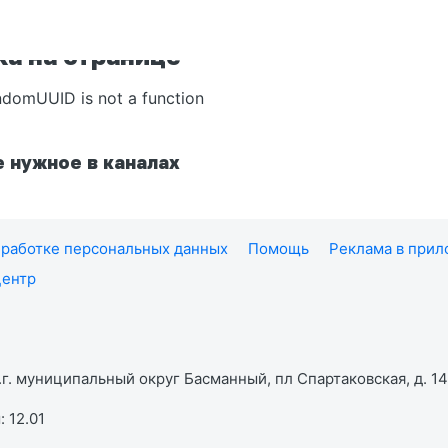
а на странице
ndomUUID is not a function
 нужное в каналах
работке персональных данных
Помощь
Реклама в при
центр
г. муниципальный округ Басманный, пл Спартаковская, д. 14,
 12.01