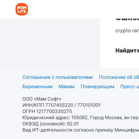
Ошибк
crypto.ra
Найдите
Соглашение с пользователями
Положение об об
Беременным
Мамам
Планирующим
Пресс-
ООО «Мам Софт»
ИНН/КПП 7707455220 / 770101001
ОГРН 1217700330275
Юридический адрес: 105082, Город Москва, вн.тер.
ОКВЭД (основной): 62.01
Вид ИТ-деятельности согласно приказу Минцифры: