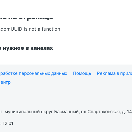
а на странице
ndomUUID is not a function
 нужное в каналах
работке персональных данных
Помощь
Реклама в при
центр
г. муниципальный округ Басманный, пл Спартаковская, д. 14,
 12.01