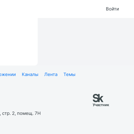
Войти
ложении
Каналы
Лента
Темы
 стр. 2, помещ. 7Н