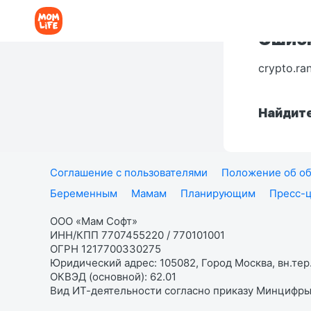
Ошибк
crypto.ra
Найдите
Соглашение с пользователями
Положение об об
Беременным
Мамам
Планирующим
Пресс-
ООО «Мам Софт»
ИНН/КПП 7707455220 / 770101001
ОГРН 1217700330275
Юридический адрес: 105082, Город Москва, вн.тер.
ОКВЭД (основной): 62.01
Вид ИТ-деятельности согласно приказу Минцифры: