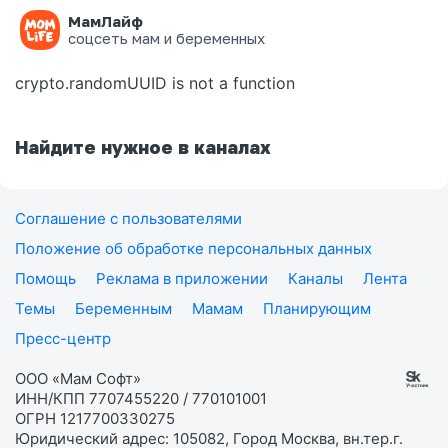
МамЛайф
Ошибка на странице
соцсеть мам и беременных
crypto.randomUUID is not a function
Найдите нужное в каналах
Соглашение с пользователями
Положение об обработке персональных данных
Помощь
Реклама в приложении
Каналы
Лента
Темы
Беременным
Мамам
Планирующим
Пресс-центр
ООО «Мам Софт»
ИНН/КПП 7707455220 / 770101001
ОГРН 1217700330275
Юридический адрес: 105082, Город Москва, вн.тер.г.