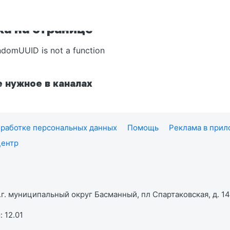
а на странице
ndomUUID is not a function
 нужное в каналах
работке персональных данных
Помощь
Реклама в при
центр
г. муниципальный округ Басманный, пл Спартаковская, д. 14,
 12.01