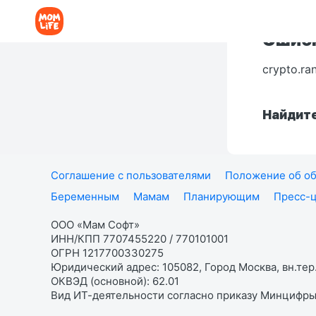
Ошибк
crypto.ra
Найдите
Соглашение с пользователями
Положение об об
Беременным
Мамам
Планирующим
Пресс-
ООО «Мам Софт»
ИНН/КПП 7707455220 / 770101001
ОГРН 1217700330275
Юридический адрес: 105082, Город Москва, вн.тер.
ОКВЭД (основной): 62.01
Вид ИТ-деятельности согласно приказу Минцифры: