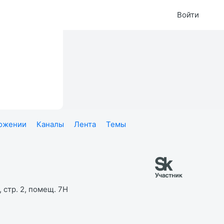
Войти
ложении
Каналы
Лента
Темы
 стр. 2, помещ. 7Н