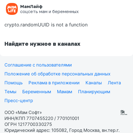
МамЛайф
Ошибка на странице
соцсеть мам и беременных
crypto.randomUUID is not a function
Найдите нужное в каналах
Соглашение с пользователями
Положение об обработке персональных данных
Помощь
Реклама в приложении
Каналы
Лента
Темы
Беременным
Мамам
Планирующим
Пресс-центр
ООО «Мам Софт»
ИНН/КПП 7707455220 / 770101001
ОГРН 1217700330275
Юридический адрес: 105082, Город Москва, вн.тер.г.