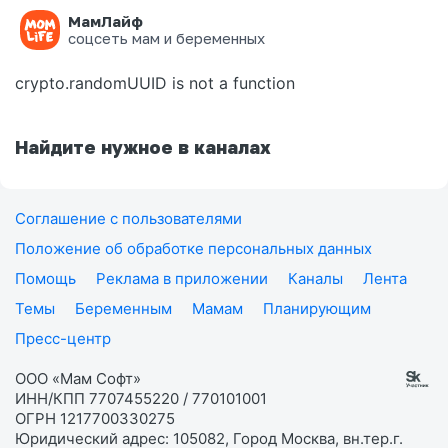
МамЛайф
Ошибка на странице
соцсеть мам и беременных
crypto.randomUUID is not a function
Найдите нужное в каналах
Соглашение с пользователями
Положение об обработке персональных данных
Помощь
Реклама в приложении
Каналы
Лента
Темы
Беременным
Мамам
Планирующим
Пресс-центр
ООО «Мам Софт»
ИНН/КПП 7707455220 / 770101001
ОГРН 1217700330275
Юридический адрес: 105082, Город Москва, вн.тер.г.