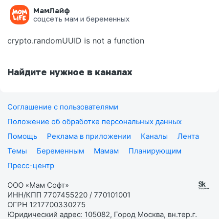
МамЛайф
Ошибка на странице
соцсеть мам и беременных
crypto.randomUUID is not a function
Найдите нужное в каналах
Соглашение с пользователями
Положение об обработке персональных данных
Помощь
Реклама в приложении
Каналы
Лента
Темы
Беременным
Мамам
Планирующим
Пресс-центр
ООО «Мам Софт»
ИНН/КПП 7707455220 / 770101001
ОГРН 1217700330275
Юридический адрес: 105082, Город Москва, вн.тер.г.