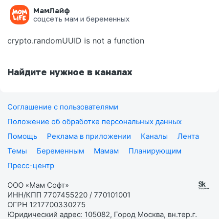
МамЛайф
Ошибка на странице
соцсеть мам и беременных
crypto.randomUUID is not a function
Найдите нужное в каналах
Соглашение с пользователями
Положение об обработке персональных данных
Помощь
Реклама в приложении
Каналы
Лента
Темы
Беременным
Мамам
Планирующим
Пресс-центр
ООО «Мам Софт»
ИНН/КПП 7707455220 / 770101001
ОГРН 1217700330275
Юридический адрес: 105082, Город Москва, вн.тер.г.