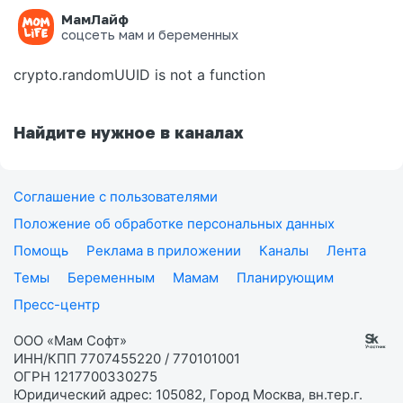
МамЛайф
Ошибка на странице
соцсеть мам и беременных
crypto.randomUUID is not a function
Найдите нужное в каналах
Соглашение с пользователями
Положение об обработке персональных данных
Помощь
Реклама в приложении
Каналы
Лента
Темы
Беременным
Мамам
Планирующим
Пресс-центр
ООО «Мам Софт»
ИНН/КПП 7707455220 / 770101001
ОГРН 1217700330275
Юридический адрес: 105082, Город Москва, вн.тер.г.