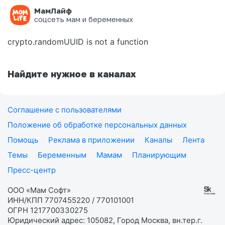
МамЛайф
Ошибка на странице
соцсеть мам и беременных
crypto.randomUUID is not a function
Найдите нужное в каналах
Соглашение с пользователями
Положение об обработке персональных данных
Помощь
Реклама в приложении
Каналы
Лента
Темы
Беременным
Мамам
Планирующим
Пресс-центр
ООО «Мам Софт»
ИНН/КПП 7707455220 / 770101001
ОГРН 1217700330275
Юридический адрес: 105082, Город Москва, вн.тер.г.