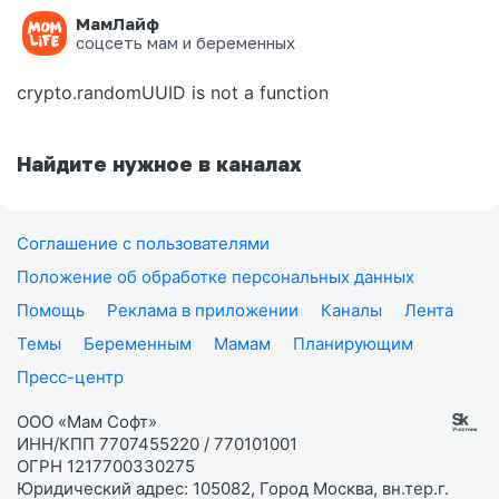
МамЛайф
Ошибка на странице
соцсеть мам и беременных
crypto.randomUUID is not a function
Найдите нужное в каналах
Соглашение с пользователями
Положение об обработке персональных данных
Помощь
Реклама в приложении
Каналы
Лента
Темы
Беременным
Мамам
Планирующим
Пресс-центр
ООО «Мам Софт»
ИНН/КПП 7707455220 / 770101001
ОГРН 1217700330275
Юридический адрес: 105082, Город Москва, вн.тер.г.