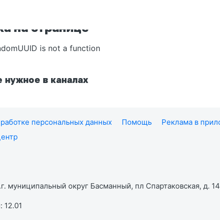
а на странице
ndomUUID is not a function
 нужное в каналах
работке персональных данных
Помощь
Реклама в при
центр
г. муниципальный округ Басманный, пл Спартаковская, д. 14,
 12.01