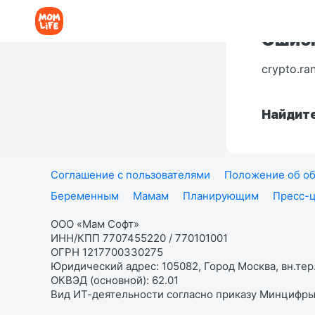
Ошибк
crypto.ra
Найдите
Соглашение с пользователями
Положение об об
Беременным
Мамам
Планирующим
Пресс-
ООО «Мам Софт»
ИНН/КПП 7707455220 / 770101001
ОГРН 1217700330275
Юридический адрес: 105082, Город Москва, вн.тер.
ОКВЭД (основной): 62.01
Вид ИТ-деятельности согласно приказу Минцифры: