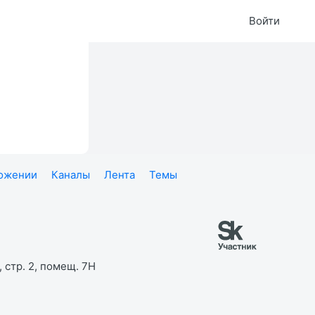
Войти
ложении
Каналы
Лента
Темы
 стр. 2, помещ. 7Н