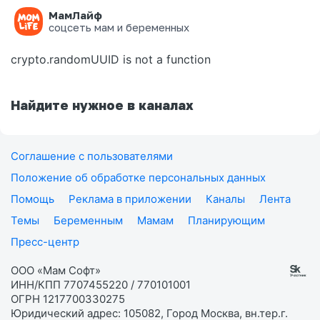
МамЛайф
Ошибка на странице
соцсеть мам и беременных
crypto.randomUUID is not a function
Найдите нужное в каналах
Соглашение с пользователями
Положение об обработке персональных данных
Помощь
Реклама в приложении
Каналы
Лента
Темы
Беременным
Мамам
Планирующим
Пресс-центр
ООО «Мам Софт»
ИНН/КПП 7707455220 / 770101001
ОГРН 1217700330275
Юридический адрес: 105082, Город Москва, вн.тер.г.