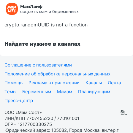
МамЛайф
Ошибка на странице
соцсеть мам и беременных
crypto.randomUUID is not a function
Найдите нужное в каналах
Соглашение с пользователями
Положение об обработке персональных данных
Помощь
Реклама в приложении
Каналы
Лента
Темы
Беременным
Мамам
Планирующим
Пресс-центр
ООО «Мам Софт»
ИНН/КПП 7707455220 / 770101001
ОГРН 1217700330275
Юридический адрес: 105082, Город Москва, вн.тер.г.