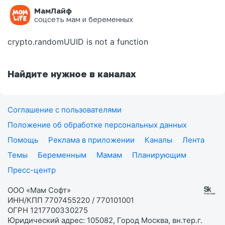
МамЛайф
Ошибка на странице
соцсеть мам и беременных
crypto.randomUUID is not a function
Найдите нужное в каналах
Соглашение с пользователями
Положение об обработке персональных данных
Помощь
Реклама в приложении
Каналы
Лента
Темы
Беременным
Мамам
Планирующим
Пресс-центр
ООО «Мам Софт»
ИНН/КПП 7707455220 / 770101001
ОГРН 1217700330275
Юридический адрес: 105082, Город Москва, вн.тер.г.