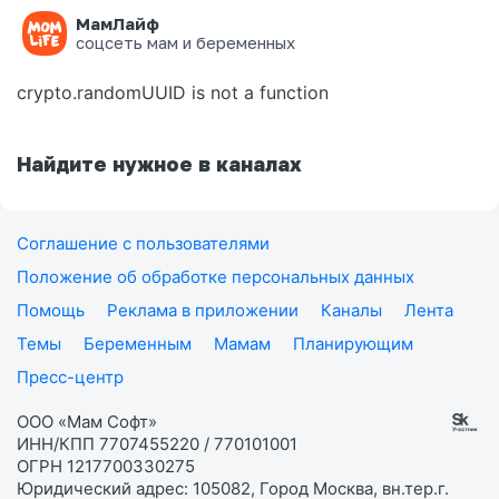
МамЛайф
Ошибка на странице
соцсеть мам и беременных
crypto.randomUUID is not a function
Найдите нужное в каналах
Соглашение с пользователями
Положение об обработке персональных данных
Помощь
Реклама в приложении
Каналы
Лента
Темы
Беременным
Мамам
Планирующим
Пресс-центр
ООО «Мам Софт»
ИНН/КПП 7707455220 / 770101001
ОГРН 1217700330275
Юридический адрес: 105082, Город Москва, вн.тер.г.