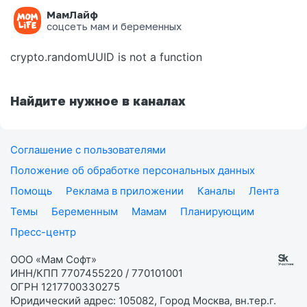
МамЛайф
Ошибка на странице
соцсеть мам и беременных
crypto.randomUUID is not a function
Найдите нужное в каналах
Соглашение с пользователями
Положение об обработке персональных данных
Помощь
Реклама в приложении
Каналы
Лента
Темы
Беременным
Мамам
Планирующим
Пресс-центр
ООО «Мам Софт»
ИНН/КПП 7707455220 / 770101001
ОГРН 1217700330275
Юридический адрес: 105082, Город Москва, вн.тер.г.