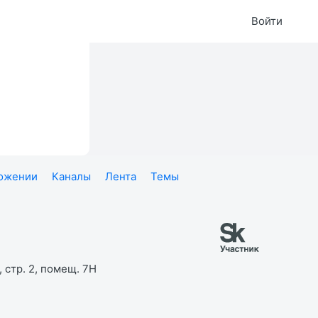
Войти
ложении
Каналы
Лента
Темы
 стр. 2, помещ. 7Н