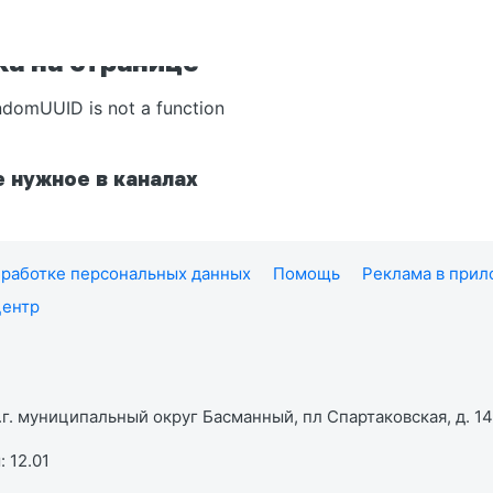
а на странице
ndomUUID is not a function
 нужное в каналах
работке персональных данных
Помощь
Реклама в при
центр
г. муниципальный округ Басманный, пл Спартаковская, д. 14,
 12.01