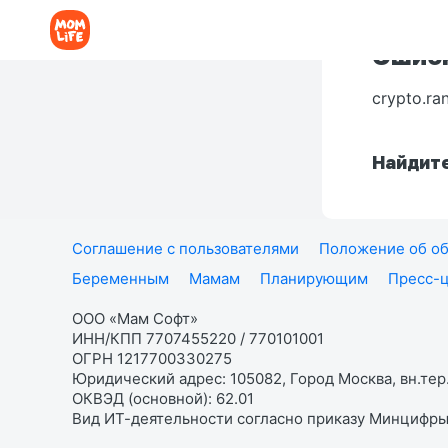
Ошибк
crypto.ra
Найдите
Соглашение с пользователями
Положение об об
Беременным
Мамам
Планирующим
Пресс-
ООО «Мам Софт»
ИНН/КПП 7707455220 / 770101001
ОГРН 1217700330275
Юридический адрес: 105082, Город Москва, вн.тер.
ОКВЭД (основной): 62.01
Вид ИТ-деятельности согласно приказу Минцифры: