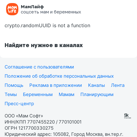
МамЛайф
Ошибка на странице
соцсеть мам и беременных
crypto.randomUUID is not a function
Найдите нужное в каналах
Соглашение с пользователями
Положение об обработке персональных данных
Помощь
Реклама в приложении
Каналы
Лента
Темы
Беременным
Мамам
Планирующим
Пресс-центр
ООО «Мам Софт»
ИНН/КПП 7707455220 / 770101001
ОГРН 1217700330275
Юридический адрес: 105082, Город Москва, вн.тер.г.