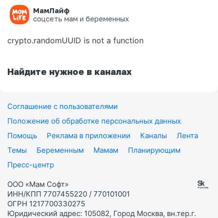
МамЛайф
Ошибка на странице
соцсеть мам и беременных
crypto.randomUUID is not a function
Найдите нужное в каналах
Соглашение с пользователями
Положение об обработке персональных данных
Помощь
Реклама в приложении
Каналы
Лента
Темы
Беременным
Мамам
Планирующим
Пресс-центр
ООО «Мам Софт»
ИНН/КПП 7707455220 / 770101001
ОГРН 1217700330275
Юридический адрес: 105082, Город Москва, вн.тер.г.