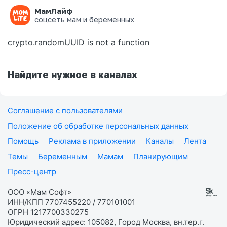
МамЛайф
Ошибка на странице
соцсеть мам и беременных
crypto.randomUUID is not a function
Найдите нужное в каналах
Соглашение с пользователями
Положение об обработке персональных данных
Помощь
Реклама в приложении
Каналы
Лента
Темы
Беременным
Мамам
Планирующим
Пресс-центр
ООО «Мам Софт»
ИНН/КПП 7707455220 / 770101001
ОГРН 1217700330275
Юридический адрес: 105082, Город Москва, вн.тер.г.