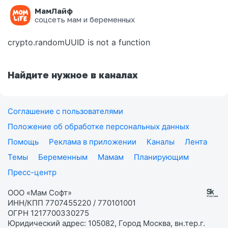
МамЛайф
Ошибка на странице
соцсеть мам и беременных
crypto.randomUUID is not a function
Найдите нужное в каналах
Соглашение с пользователями
Положение об обработке персональных данных
Помощь
Реклама в приложении
Каналы
Лента
Темы
Беременным
Мамам
Планирующим
Пресс-центр
ООО «Мам Софт»
ИНН/КПП 7707455220 / 770101001
ОГРН 1217700330275
Юридический адрес: 105082, Город Москва, вн.тер.г.