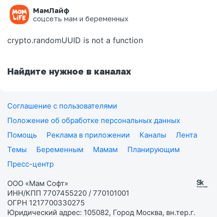
МамЛайф
Ошибка на странице
соцсеть мам и беременных
crypto.randomUUID is not a function
Найдите нужное в каналах
Соглашение с пользователями
Положение об обработке персональных данных
Помощь
Реклама в приложении
Каналы
Лента
Темы
Беременным
Мамам
Планирующим
Пресс-центр
ООО «Мам Софт»
ИНН/КПП 7707455220 / 770101001
ОГРН 1217700330275
Юридический адрес: 105082, Город Москва, вн.тер.г.