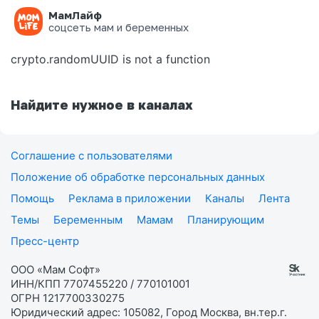
МамЛайф
Ошибка на странице
соцсеть мам и беременных
crypto.randomUUID is not a function
Найдите нужное в каналах
Соглашение с пользователями
Положение об обработке персональных данных
Помощь
Реклама в приложении
Каналы
Лента
Темы
Беременным
Мамам
Планирующим
Пресс-центр
ООО «Мам Софт»
ИНН/КПП 7707455220 / 770101001
ОГРН 1217700330275
Юридический адрес: 105082, Город Москва, вн.тер.г.