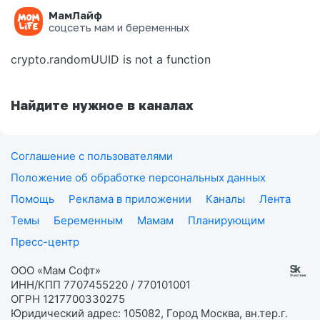
МамЛайф
Ошибка на странице
соцсеть мам и беременных
crypto.randomUUID is not a function
Найдите нужное в каналах
Соглашение с пользователями
Положение об обработке персональных данных
Помощь
Реклама в приложении
Каналы
Лента
Темы
Беременным
Мамам
Планирующим
Пресс-центр
ООО «Мам Софт»
ИНН/КПП 7707455220 / 770101001
ОГРН 1217700330275
Юридический адрес: 105082, Город Москва, вн.тер.г.