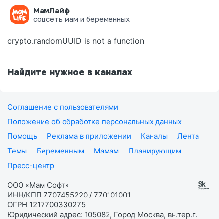
МамЛайф
Ошибка на странице
соцсеть мам и беременных
crypto.randomUUID is not a function
Найдите нужное в каналах
Соглашение с пользователями
Положение об обработке персональных данных
Помощь
Реклама в приложении
Каналы
Лента
Темы
Беременным
Мамам
Планирующим
Пресс-центр
ООО «Мам Софт»
ИНН/КПП 7707455220 / 770101001
ОГРН 1217700330275
Юридический адрес: 105082, Город Москва, вн.тер.г.