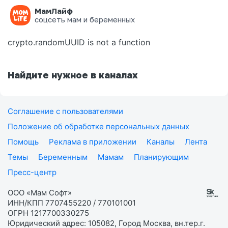
МамЛайф
Ошибка на странице
соцсеть мам и беременных
crypto.randomUUID is not a function
Найдите нужное в каналах
Соглашение с пользователями
Положение об обработке персональных данных
Помощь
Реклама в приложении
Каналы
Лента
Темы
Беременным
Мамам
Планирующим
Пресс-центр
ООО «Мам Софт»
ИНН/КПП 7707455220 / 770101001
ОГРН 1217700330275
Юридический адрес: 105082, Город Москва, вн.тер.г.