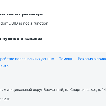
а на странице
ndomUUID is not a function
 нужное в каналах
работке персональных данных
Помощь
Реклама в при
центр
г. муниципальный округ Басманный, пл Спартаковская, д. 14,
 12.01