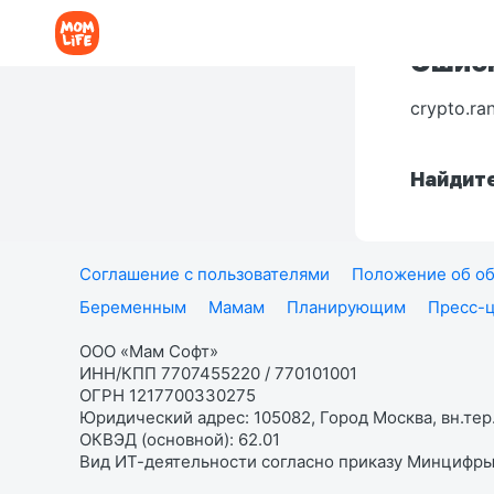
Ошибк
crypto.ra
Найдите
Соглашение с пользователями
Положение об об
Беременным
Мамам
Планирующим
Пресс-
ООО «Мам Софт»
ИНН/КПП 7707455220 / 770101001
ОГРН 1217700330275
Юридический адрес: 105082, Город Москва, вн.тер.
ОКВЭД (основной): 62.01
Вид ИТ-деятельности согласно приказу Минцифры: