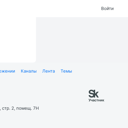
Войти
ложении
Каналы
Лента
Темы
 стр. 2, помещ. 7Н