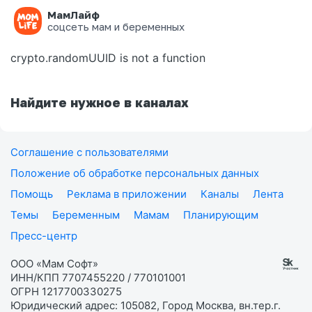
МамЛайф
Ошибка на странице
соцсеть мам и беременных
crypto.randomUUID is not a function
Найдите нужное в каналах
Соглашение с пользователями
Положение об обработке персональных данных
Помощь
Реклама в приложении
Каналы
Лента
Темы
Беременным
Мамам
Планирующим
Пресс-центр
ООО «Мам Софт»
ИНН/КПП 7707455220 / 770101001
ОГРН 1217700330275
Юридический адрес: 105082, Город Москва, вн.тер.г.