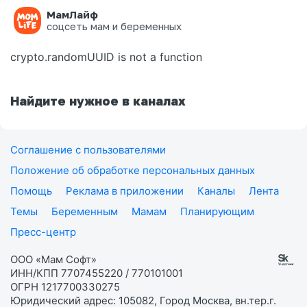
МамЛайф
Ошибка на странице
соцсеть мам и беременных
crypto.randomUUID is not a function
Найдите нужное в каналах
Соглашение с пользователями
Положение об обработке персональных данных
Помощь
Реклама в приложении
Каналы
Лента
Темы
Беременным
Мамам
Планирующим
Пресс-центр
ООО «Мам Софт»
ИНН/КПП 7707455220 / 770101001
ОГРН 1217700330275
Юридический адрес: 105082, Город Москва, вн.тер.г.