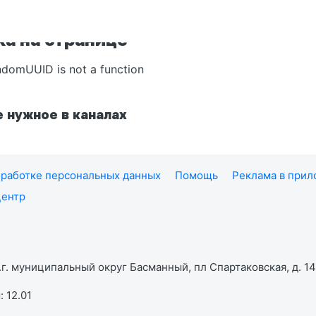
а на странице
ndomUUID is not a function
 нужное в каналах
работке персональных данных
Помощь
Реклама в при
центр
г. муниципальный округ Басманный, пл Спартаковская, д. 14,
 12.01