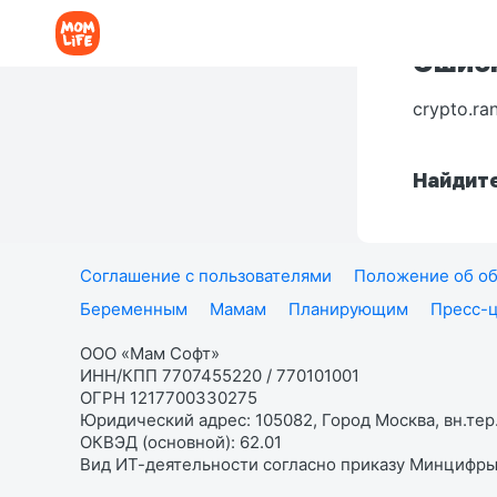
Ошибк
crypto.ra
Найдите
Соглашение с пользователями
Положение об об
Беременным
Мамам
Планирующим
Пресс-
ООО «Мам Софт»
ИНН/КПП 7707455220 / 770101001
ОГРН 1217700330275
Юридический адрес: 105082, Город Москва, вн.тер.
ОКВЭД (основной): 62.01
Вид ИТ-деятельности согласно приказу Минцифры: