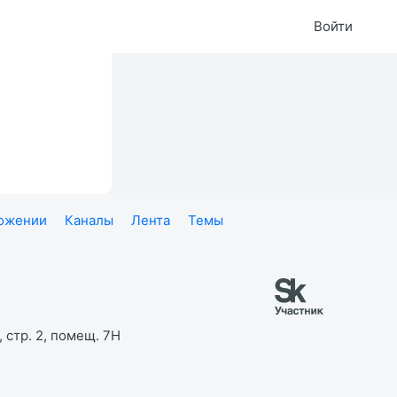
Войти
ложении
Каналы
Лента
Темы
 стр. 2, помещ. 7Н