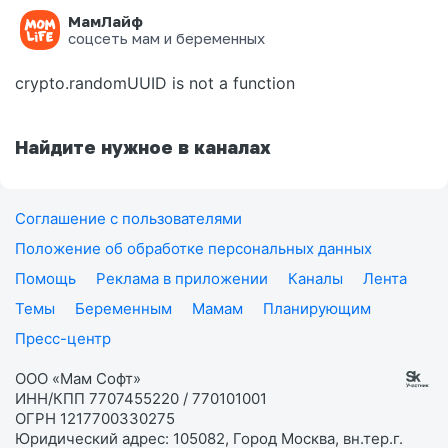
МамЛайф
Ошибка на странице
соцсеть мам и беременных
crypto.randomUUID is not a function
Найдите нужное в каналах
Соглашение с пользователями
Положение об обработке персональных данных
Помощь
Реклама в приложении
Каналы
Лента
Темы
Беременным
Мамам
Планирующим
Пресс-центр
ООО «Мам Софт»
ИНН/КПП 7707455220 / 770101001
ОГРН 1217700330275
Юридический адрес: 105082, Город Москва, вн.тер.г.