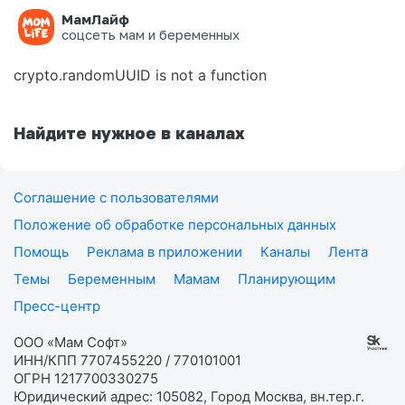
МамЛайф
Ошибка на странице
соцсеть мам и беременных
crypto.randomUUID is not a function
Найдите нужное в каналах
Соглашение с пользователями
Положение об обработке персональных данных
Помощь
Реклама в приложении
Каналы
Лента
Темы
Беременным
Мамам
Планирующим
Пресс-центр
ООО «Мам Софт»
ИНН/КПП 7707455220 / 770101001
ОГРН 1217700330275
Юридический адрес: 105082, Город Москва, вн.тер.г.