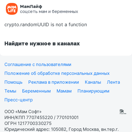
МамЛайф
Ошибка на странице
соцсеть мам и беременных
crypto.randomUUID is not a function
Найдите нужное в каналах
Соглашение с пользователями
Положение об обработке персональных данных
Помощь
Реклама в приложении
Каналы
Лента
Темы
Беременным
Мамам
Планирующим
Пресс-центр
ООО «Мам Софт»
ИНН/КПП 7707455220 / 770101001
ОГРН 1217700330275
Юридический адрес: 105082, Город Москва, вн.тер.г.