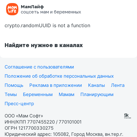
МамЛайф
Ошибка на странице
соцсеть мам и беременных
crypto.randomUUID is not a function
Найдите нужное в каналах
Соглашение с пользователями
Положение об обработке персональных данных
Помощь
Реклама в приложении
Каналы
Лента
Темы
Беременным
Мамам
Планирующим
Пресс-центр
ООО «Мам Софт»
ИНН/КПП 7707455220 / 770101001
ОГРН 1217700330275
Юридический адрес: 105082, Город Москва, вн.тер.г.