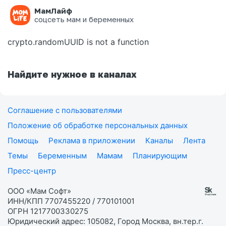
МамЛайф
Ошибка на странице
соцсеть мам и беременных
crypto.randomUUID is not a function
Найдите нужное в каналах
Соглашение с пользователями
Положение об обработке персональных данных
Помощь
Реклама в приложении
Каналы
Лента
Темы
Беременным
Мамам
Планирующим
Пресс-центр
ООО «Мам Софт»
ИНН/КПП 7707455220 / 770101001
ОГРН 1217700330275
Юридический адрес: 105082, Город Москва, вн.тер.г.