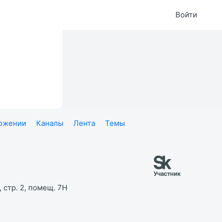
Войти
ложении
Каналы
Лента
Темы
 стр. 2, помещ. 7Н