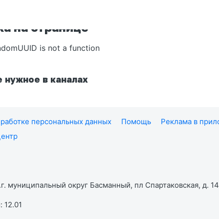
а на странице
ndomUUID is not a function
 нужное в каналах
работке персональных данных
Помощь
Реклама в при
центр
г. муниципальный округ Басманный, пл Спартаковская, д. 14,
 12.01