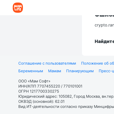
Ошибк
crypto.ra
Найдите
Соглашение с пользователями
Положение об об
Беременным
Мамам
Планирующим
Пресс-
ООО «Мам Софт»
ИНН/КПП 7707455220 / 770101001
ОГРН 1217700330275
Юридический адрес: 105082, Город Москва, вн.тер.
ОКВЭД (основной): 62.01
Вид ИТ-деятельности согласно приказу Минцифры: