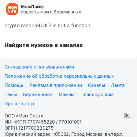
МамЛайф
Ошибка на странице
соцсеть мам и беременных
crypto.randomUUID is not a function
Найдите нужное в каналах
Соглашение с пользователями
Положение об обработке персональных данных
Помощь
Реклама в приложении
Каналы
Лента
Темы
Беременным
Мамам
Планирующим
Пресс-центр
ООО «Мам Софт»
ИНН/КПП 7707455220 / 770101001
ОГРН 1217700330275
Юридический адрес: 105082, Город Москва, вн.тер.г.