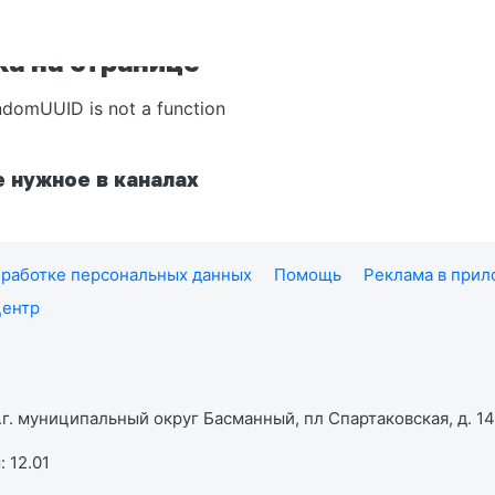
а на странице
ndomUUID is not a function
 нужное в каналах
работке персональных данных
Помощь
Реклама в при
центр
г. муниципальный округ Басманный, пл Спартаковская, д. 14,
 12.01