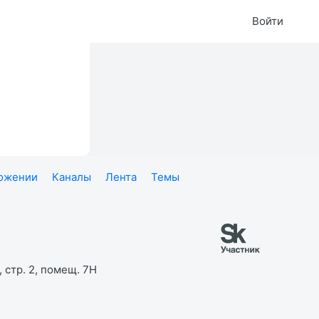
Войти
ложении
Каналы
Лента
Темы
 стр. 2, помещ. 7Н