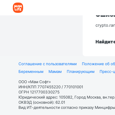
Ошибк
crypto.ra
Найдите
Соглашение с пользователями
Положение об об
Беременным
Мамам
Планирующим
Пресс-
ООО «Мам Софт»
ИНН/КПП 7707455220 / 770101001
ОГРН 1217700330275
Юридический адрес: 105082, Город Москва, вн.тер.
ОКВЭД (основной): 62.01
Вид ИТ-деятельности согласно приказу Минцифры: