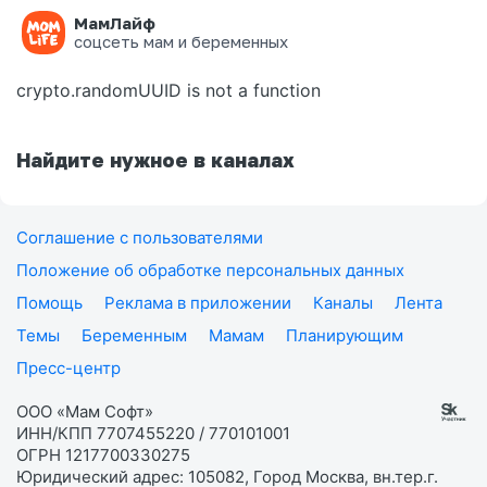
МамЛайф
Ошибка на странице
соцсеть мам и беременных
crypto.randomUUID is not a function
Найдите нужное в каналах
Соглашение с пользователями
Положение об обработке персональных данных
Помощь
Реклама в приложении
Каналы
Лента
Темы
Беременным
Мамам
Планирующим
Пресс-центр
ООО «Мам Софт»
ИНН/КПП 7707455220 / 770101001
ОГРН 1217700330275
Юридический адрес: 105082, Город Москва, вн.тер.г.